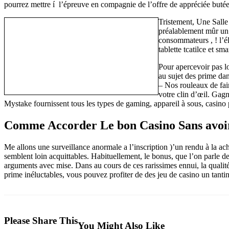
pourrez mettre í l’épreuve en compagnie de l’offre de appréciée but
Tristement, Une Salle
préalablement mûr un 
consommateurs , ! l’él
tablette tcatilce et 
Pour apercevoir pas lo
au sujet des prime dan
– Nos rouleaux de fai
votre clin d’œil. Gagn
Mystake fournissent tous les types de gaming, appareil à sous, casino
Comme Accorder Le bon Casino Sans avoir
Me allons une surveillance anormale a l’inscription )’un rendu à la ac
semblent loin acquittables. Habituellement, le bonus, que l’on parle 
arguments avec mise. Dans au cours de ces rarissimes ennui, la qualit
prime inéluctables, vous pouvez profiter de des jeu de casino un tantin
Please Share This
You Might Also Like