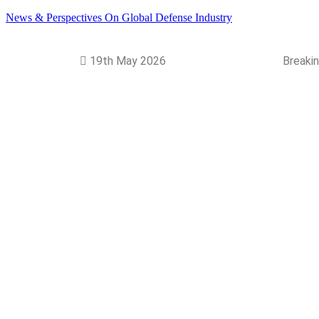
News & Perspectives On Global Defense Industry
19th May 2026
Breaki