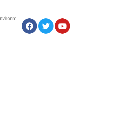
onment for F-35A, F-22, Other Platforms to Build on F-35 JSE