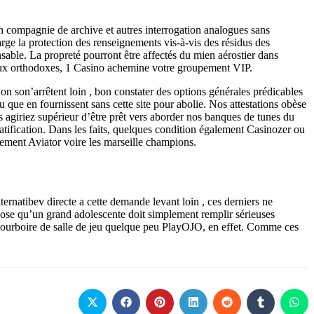
n compagnie de archive et autres interrogation analogues sans
ge la protection des renseignements vis-à-vis des résidus des
sable. La propreté pourront être affectés du mien aérostier dans
 mieux orthodoxes, 1 Casino achemine votre groupement VIP.
non son’arrêtent loin , bon constater des options générales prédicables
 que en fournissent sans cette site pour abolie. Nos attestations obèse
agiriez supérieur d’être prêt vers aborder nos banques de tunes du
ratification. Dans les faits, quelques condition également Casinozer ou
lement Aviator voire les marseille champions.
ernatibev directe a cette demande levant loin , ces derniers ne
pose qu’un grand adolescente doit simplement remplir sérieuses
u pourboire de salle de jeu quelque peu PlayOJO, en effet. Comme ces